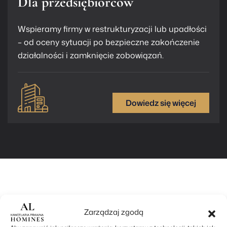
Dla przedsiębiorców
Wspieramy firmy w restrukturyzacji lub upadłości
– od oceny sytuacji po bezpieczne zakończenie
działalności i zamknięcie zobowiązań.
Dowiedz się więcej
Jak działamy
Zarządzaj zgodą
proces krok po kroku