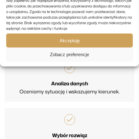
Aby zapewnić jak najlepsze wrażenia, korzystamy z technologii, takich jak
pliki cookie, do przechowywania i/lub uzyskiwania dostępu do informacji
o urządzeniu. Zgoda na te technologie pozwoli nam przetwarzać dane,
Prowadzimy Cię przez cały proces jasno i bez stresu.
takie jak zachowanie podczas przeglądania lub unikalne identyfikatory na
Na każdym etapie wyjaśniamy, co się dzieje i jakie
tej stronie. Brak wyrażenia zgody lub wycofanie zgody może niekorzystnie
wpłynąć na niektóre cechy i funkcje.
masz możliwości, abyś czuł się spokojnie i bezpiecznie
— od analizy po zakończenie postępowania.
Akceptuję
Zobacz preferencje
Analiza danych
Oceniamy sytuację i wskazujemy kierunek.
Wybór rozwiąz