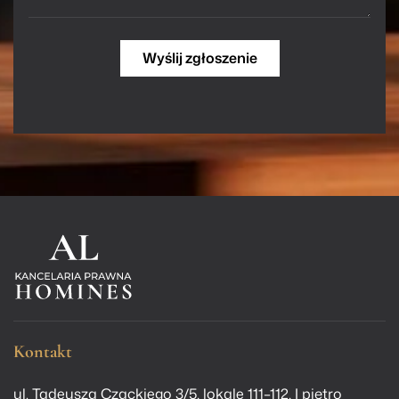
m
o
ś
ć
Wyślij zgłoszenie
Kontakt
ul. Tadeusza Czackiego 3/5, lokale 111–112, I piętro