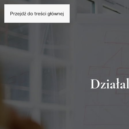
Przejdź do treści głównej
Homines znacz
Usługi
O Kancelarii
Blog
Wykaz Sądó
Działa