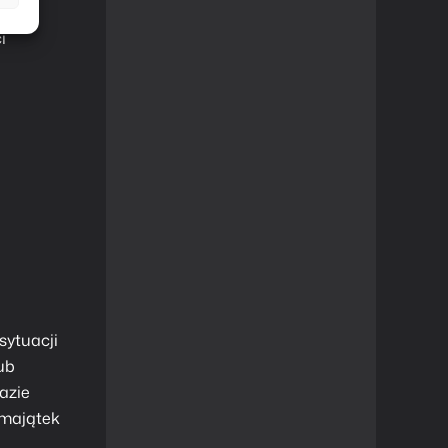
i
sytuacji
ub
azie
 majątek