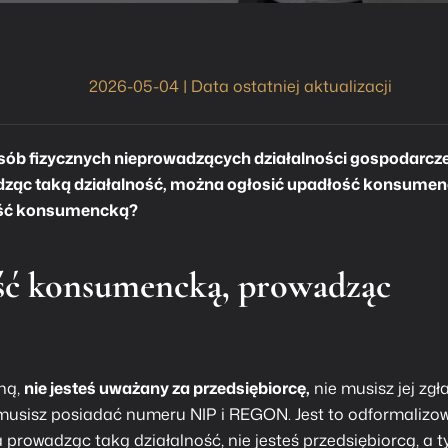
2026-05-04 | Data ostatniej aktualizacji
osób fizycznych nieprowadzących działalności gospodarcze
wadząc taką działalność, można ogłosić upadłość konsume
łość konsumencką?
ść konsumencką
, prowadząc
ną,
nie jesteś uważany za przedsiębiorcę,
nie musisz jej zgł
musisz posiadać numeru NIP i REGON. Jest to odformaliz
a prowadząc taką działalność, nie jesteś przedsiębiorcą, a 