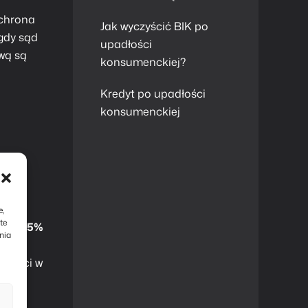
Ochrona
Jak wyczyścić BIK po
 gdy sąd
upadłości
ową są
konsumenckiej?
Kredyt po upadłości
konsumenckiej
e,
te
zymy 75%
nia
lności w
órej
 że