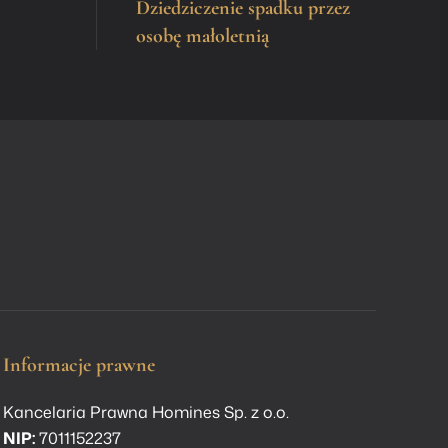
Dziedziczenie spadku przez
osobę małoletnią
Informacje prawne
Kancelaria Prawna Homines Sp. z o.o.
NIP:
7011152237