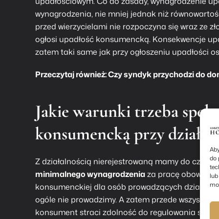
upadłościowym. Co do zasady, wynagrodzenie upad
wynagrodzenia, nie mniej jednak niż równowartość 
przed wierzycielami nie rozpoczyna się wraz ze z
ogłosi upadłość konsumencką. Konsekwencje
up
zatem taki same jak przy ogłoszeniu upadłości o
Przeczytaj również:
Czy syndyk przychodzi do d
Jakie warunki trzeba spełn
konsumencką przy działaln
Aby
do 
Z działalnością nierejestrowaną mamy do czynien
tec
minimalnego wynagrodzenia
za pracę obowiązuj
lub
moż
konsumenckiej dla osób prowadzących działalność
ogóle nie prowadzimy. A zatem przede wszystkim
konsument straci zdolność do regulowania swoi