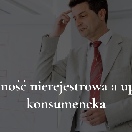
y Ludzie
Zadzwoń do n
w Upadłościowych
Kontakt
696 377 482
lność nierejestrowa a u
konsumencka