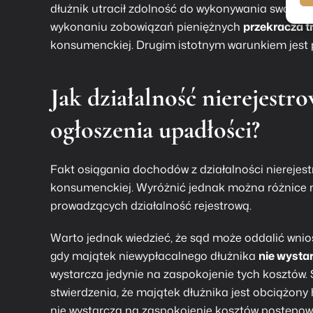
dłużnik utracił zdolność do wykonywania swoich 
wykonaniu zobowiązań pieniężnych
przekracza t
konsumenckiej
. Drugim istotnym warunkiem jest
Jak działalność nierejest
ogłoszenia upadłości?
Fakt osiągania dochodów z działalności nierejes
konsumenckiej
. Wyróżnić jednak można różnice m
prowadzących działalność rejestrową.
Warto jednak wiedzieć, że sąd może oddalić wniose
gdy majątek niewypłacalnego dłużnika
nie wysta
wystarcza jedynie na zaspokojenie tych kosztów.
stwierdzenia, że majątek dłużnika jest obciążony
nie wystarcza na zaspokojenie kosztów postępow