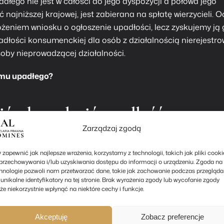
łego nie jest w całości do jego dyspozycji a połowa jego
najniższej krajowej, jest zabierana na spłatę wierzycieli. 
łożeniem wniosku o ogłoszenie upadłości, lecz zyskujemy ją
adłości konsumenckiej
dla osób z działalnością nierejestr
soby nieprowadzącej działalności.
omu upadłego?
ić, aby ogłosić upadłość
Zarządzaj zgodą
ości nierejestrowej?
 zapewnić jak najlepsze wrażenia, korzystamy z technologii, takich jak pliki cooki
przechowywania i/lub uzyskiwania dostępu do informacji o urządzeniu. Zgoda na 
ia jeżeli w żadnym miesiącu jej prowadzenia
nie przekroc
hnologie pozwoli nam przetwarzać dane, takie jak zachowanie podczas przegląda
ącego w danym roku. Warunki ogłoszenia upadłości
 unikalne identyfikatory na tej stronie. Brak wyrażenia zgody lub wycofanie zgody
e niekorzystnie wpłynąć na niektóre cechy i funkcje.
 nierejestrową są takie same jak warunki gdy takiej działa
 musi dojść do
stanu niewypłacalności
, a więc sytuacji, w kt
ch wymagalnych zobowiązań pieniężnych. Domniemywa się,
Akceptuję
Zobacz preferencje