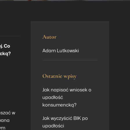
Autor
j. Co
Adam Lutkowski
ncką?
Ostatnie wpisy
Jak napisać wniosek o
upadłość
konsumencką?
aszać w
Jak wyczyścić BIK po
owana
upadłości
tym