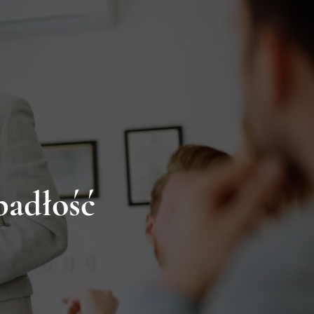
Skontaktuj się z nami
as:
Adres email:
biuro@kancelaria-homines.pl
padłość