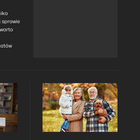
nika
j sprawie
 warto
patów