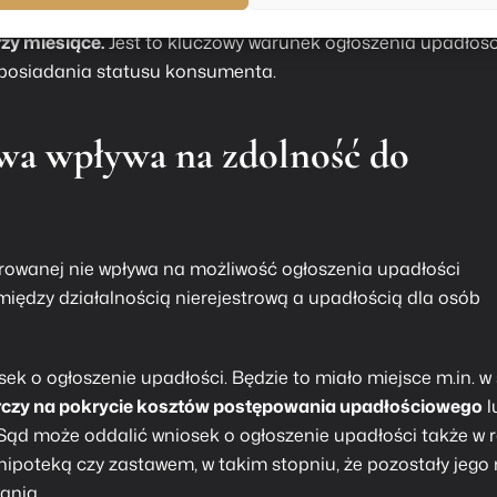
wymagalnych zobowiązań pieniężnych, jeżeli opóźnienie w
rzy miesiące.
Jest to kluczowy warunek ogłoszenia
upadłośc
 posiadania statusu konsumenta.
rowa wpływa na zdolność do
trowanej nie wpływa na możliwość
ogłoszenia upadłości
iędzy działalnością nierejestrową a upadłością dla osób
k o ogłoszenie upadłości. Będzie to miało miejsce m.in. w 
rczy na pokrycie kosztów postępowania upadłościowego
l
 Sąd może oddalić wniosek o ogłoszenie upadłości także w r
 hipoteką czy zastawem, w takim stopniu, że pozostały jego
ania.