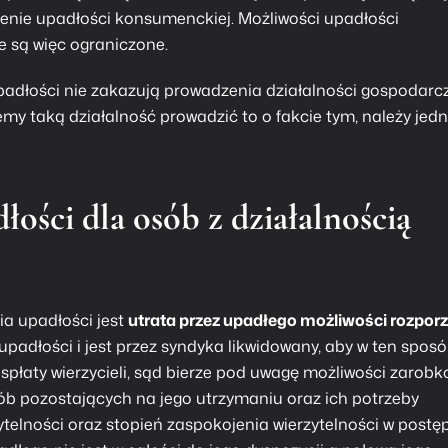
enie upadłości konsumenckiej. Możliwości
upadłości
ie są więc ograniczone.
padłości nie zakazują prowadzenia działalności gospodarc
emy taką działalność prowadzić to o fakcie tym, należy jed
łości dla osób z działalnością
a upadłości jest
utrata przez upadłego możliwości rozpor
upadłości i jest przez syndyka likwidowany, aby w ten spos
 spłaty wierzycieli, sąd bierze pod uwagę możliwości zarob
ób pozostających na jego utrzymaniu oraz ich potrzeby
telności oraz stopień zaspokojenia wierzytelności w post