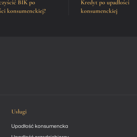
czyścić BIK po
Kredyt po upadłości
ści konsumenckiej?
konsumenckiej
Usługi
Upadłość konsumencka