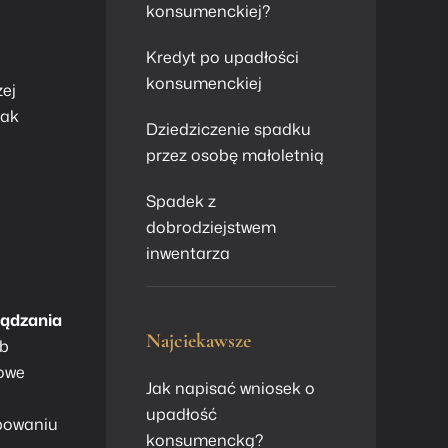
konsumenckiej?
Kredyt po upadłości
konsumenckiej
zej
nak
Dziedziczenie spadku
przez osobę małoletnią
Spadek z
dobrodziejstwem
inwentarza
ządzania
Najciekawsze
ób
kowe
Jak napisać wniosek o
upadłość
ępowaniu
konsumencką?