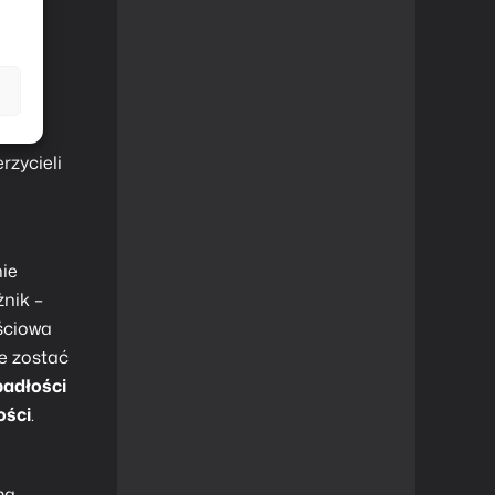
rzycieli
nie
nik –
ęściowa
e zostać
padłości
ości
.
ma