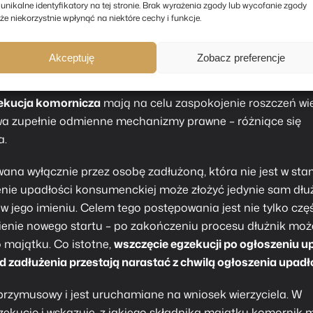
 unikalne identyfikatory na tej stronie. Brak wyrażenia zgody lub wycofanie zgody
e niekorzystnie wpłynąć na niektóre cechy i funkcje.
gzekucja komornicza | Różnice
Akceptuję
Zobacz preferencje
ekucja komornicza
mają na celu zaspokojenie roszczeń wie
dwa zupełnie odmienne mechanizmy prawne – różniące się
a.
ana wyłącznie przez osobę zadłużoną, która nie jest w sta
nie upadłości konsumenckiej może złożyć jedynie sam dłuż
o w jego imieniu. Celem tego postępowania jest nie tylko cz
iwienie nowego startu – po zakończeniu procesu dłużnik moż
o majątku. Co istotne,
wszczęcie egzekucji po ogłoszeniu u
d zadłużenia przestają narastać z chwilą ogłoszenia upadł
rzymusowy i jest uruchamiane na wniosek wierzyciela. W
egzekucję i wskazuje, z jakiego składnika majątku komornik 