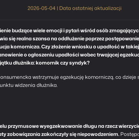
2026-05-04 | Data ostatniej aktualizacji
enie budzące wiele emocji i pytań wśród osób zmagających
ia się realna szansa na oddłużenie poprzez postępowani
ucja komornicza. Czy złożenie wniosku o upadłość w takiej
anowienie o ogłoszeniu upadłości wobec trwającej egzekucj
jątku dłużnika: komornik czy syndyk?
konsumencka
wstrzymuje egzekucję komorniczą, co dzieje s
punktu widzenia dłużnika.
elu przymusowe wyegzekwowanie długu na rzecz wierzycie
łaty zobowiązania zakończyły się niepowodzeniem.
Postęp