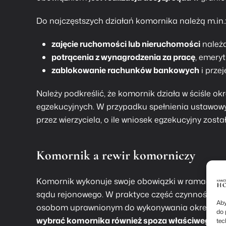
Do najczęstszych działań komornika należą m.in.
zajęcie ruchomości lub nieruchomości
należą
potrącenia z wynagrodzenia za pracę
, emery
zablokowanie rachunków bankowych
i prze
Należy podkreślić, że komornik działa w ściśle 
egzekucyjnych. W przypadku spełnienia ustawowy
przez wierzyciela, o ile wniosek egzekucyjny zos
Komornik a rewir komorniczy
Komornik wykonuje swoje obowiązki w ramach tz
sądu rejonowego. W praktyce część czynności re
Aby
osobom uprawnionym do wykonywania określonych
do 
wybrać komornika również spoza właściwego re
tec