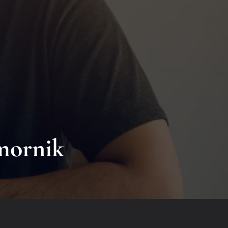
Skontaktuj się z nami
as:
Adres email:
biuro@kancelaria-homines.pl
mornik