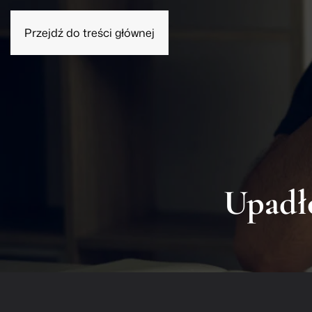
Przejdź do treści głównej
Homines znacz
Usługi
O Kancelarii
Blog
Wykaz Sądó
Upadł