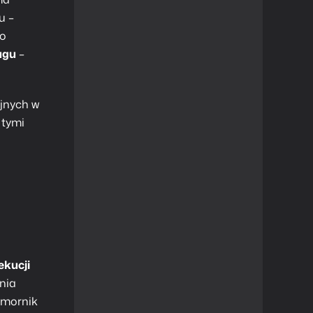
u –
go
ugu
–
jnych w
 tymi
ekucji
nia
omornik