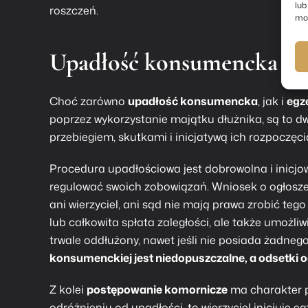
lub
roszczeń.
moż
Upadłość konsumencka a e
Choć zarówno
upadłość konsumencka
, jak i
egz
poprzez wykorzystanie majątku dłużnika, są to 
przebiegiem, skutkami i inicjatywą ich rozpoczęci
Procedura upadłościowa jest dobrowolna i inicjow
regulować swoich zobowiązań. Wniosek o ogłosze
ani wierzyciel, ani sąd nie mają prawa zrobić teg
lub całkowita spłata zaległości, ale także umożl
trwale oddłużony, nawet jeśli nie posiada żadneg
konsumenckiej jest niedopuszczalne, a odsetki o
Z kolei
postępowanie komornicze
ma charakter p
odróżnieniu od upadłości, to wierzyciel inicjuje 