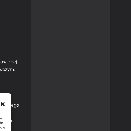
tawionej
awczym.
nkretnego
 –
e,
l może
te
ch
nia