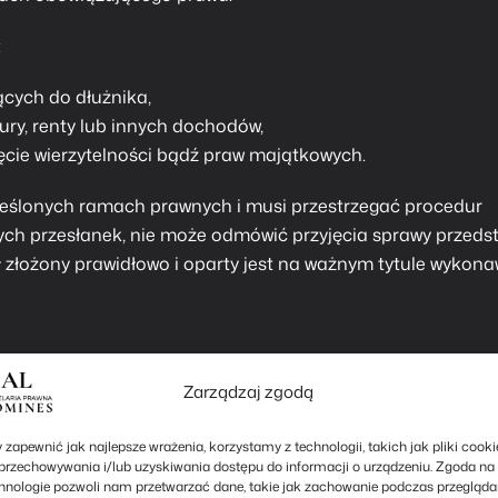
:
cych do dłużnika,
tury, renty lub innych dochodów,
jęcie wierzytelności bądź praw majątkowych.
określonych ramach prawnych i musi przestrzegać procedur
ch przesłanek, nie może odmówić przyjęcia sprawy przeds
tał złożony prawidłowo i oparty jest na ważnym tytule wykon
Zarządzaj zgodą
w.
rewiru komorniczego
, czyli obszaru przypisanego do ko
alizuje samodzielnie, inne może delegować swoim asesorom
 zapewnić jak najlepsze wrażenia, korzystamy z technologii, takich jak pliki cooki
 działań w jego imieniu. Zgodnie z przepisami,
wierzycie
przechowywania i/lub uzyskiwania dostępu do informacji o urządzeniu. Zgoda na 
wiru
, co daje mu większą elastyczność w dochodzeniu swoi
hnologie pozwoli nam przetwarzać dane, takie jak zachowanie podczas przegląda