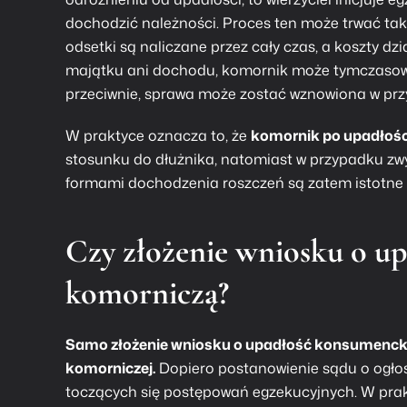
dochodzić należności. Proces ten może trwać tak 
odsetki są naliczane przez cały czas, a koszty d
majątku ani dochodu, komornik może tymczaso
przeciwnie, sprawa może zostać wznowiona w przy
W praktyce oznacza to, że
komornik po upadłośc
stosunku do dłużnika, natomiast w przypadku zwy
formami dochodzenia roszczeń są zatem istotne z
Czy złożenie wniosku o up
komorniczą?
Samo złożenie wniosku o
upadłość konsumenc
komorniczej.
Dopiero postanowienie sądu o ogłos
toczących się postępowań egzekucyjnych. W prakt