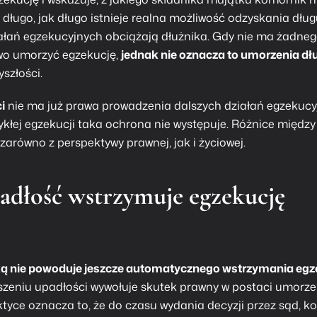
długo, jak długo istnieje realna możliwość odzyskania dług
ziałań egzekucyjnych obciążają dłużnika. Gdy nie ma żadne
wo umorzyć egzekucję,
jednak nie oznacza to umorzenia dł
szłości.
i
nie ma już prawa prowadzenia dalszych działań egzekucy
kłej egzekucji taka ochrona nie występuje. Różnice między
arówno z perspektywy prawnej, jak i życiowej.
adłość wstrzymuje egzekucję
ką
nie powoduje jeszcze automatycznego wstrzymania egz
zeniu upadłości wywołuje skutek prawny w postaci umorze
yce oznacza to, że do czasu wydania decyzji przez sąd, k