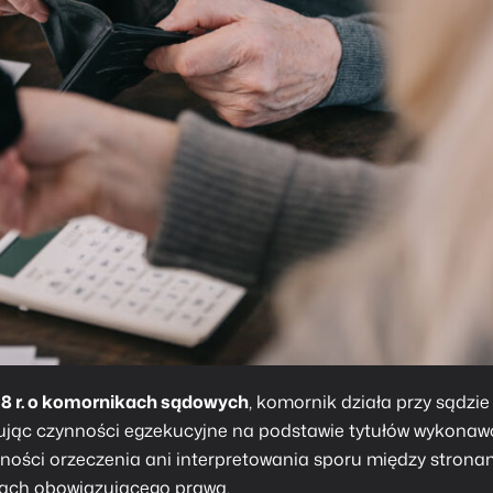
18 r. o komornikach sądowych
, komornik działa przy sądzie
ując czynności egzekucyjne na podstawie tytułów wykonaw
ości orzeczenia ani interpretowania sporu między stronam
ach obowiązującego prawa.