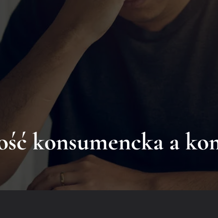
y Ludzie
Zadzwoń do n
w Upadłościowych
Kontakt
696 377 482
ość konsumencka a ko