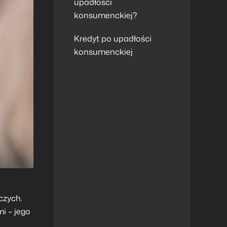
upadłości
konsumenckiej?
Kredyt po upadłości
konsumenckiej
czych.
i – jego