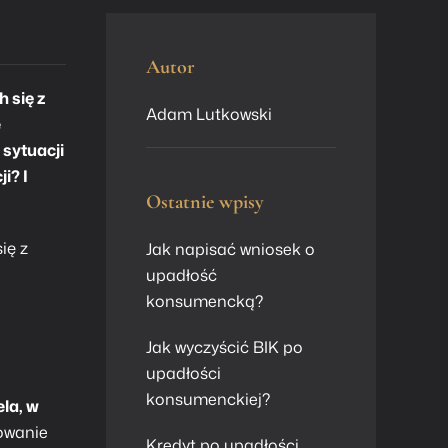
Autor
 się z
Adam Lutkowski
e
 sytuacji
i? I
Ostatnie wpisy
ię z
Jak napisać wniosek o
upadłość
konsumencką?
Jak wyczyścić BIK po
upadłości
konsumenckiej?
la, w
owanie
Kredyt po upadłości