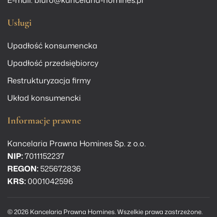
E-mail:
biuro@kancelaria-homines.pl
Usługi
Upadłość konsumencka
Upadłość przedsiębiorcy
Restrukturyzacja firmy
Układ konsumencki
Informacje prawne
Kancelaria Prawna Homines Sp. z o.o.
NIP:
7011152237
REGON:
525672836
KRS:
0001042596
©
2026
Kancelaria Prawna Homines. Wszelkie prawa zastrzeżone.