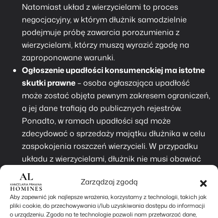
Natomiast układ z wierzycielami to proces
negocjacyjny, w którym dłużnik samodzielnie
podejmuje próbę zawarcia porozumienia z
wierzycielami, którzy muszą wyrazić zgodę na
zaproponowane warunki.
Ogłoszenie upadłości konsumenckiej ma istotne
skutki prawne
– osoba ogłaszająca upadłość
może zostać objęta pewnym zakresem ograniczeń,
a jej dane trafiają do publicznych rejestrów.
Ponadto, w ramach upadłości sąd może
zdecydować o sprzedaży majątku dłużnika w celu
zaspokojenia roszczeń wierzycieli. W przypadku
układu z wierzycielami, dłużnik nie musi obawiać
się publicznego ogłoszenia swojego zadłużenia, a
Zarządzaj zgodą
procedura restrukturyzacji jest bardziej dyskretna.
W
upadłości konsumenckiej
mogą wystąpić
Aby zapewnić jak najlepsze wrażenia, korzystamy z technologii, takich jak
pliki cookie, do przechowywania i/lub uzyskiwania dostępu do informacji
sytuacje, w których dłużnik będzie musiał
o urządzeniu. Zgoda na te technologie pozwoli nam przetwarzać dane,