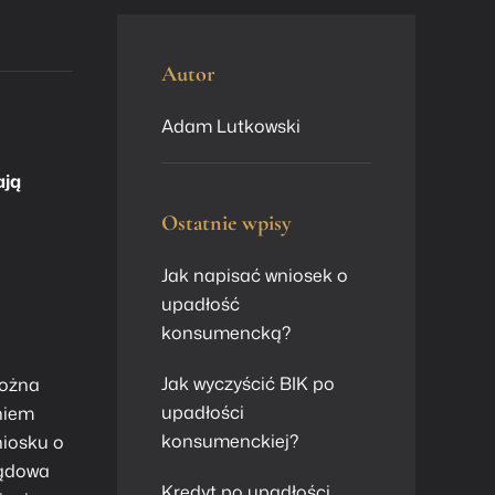
Autor
Adam Lutkowski
ają
Ostatnie wpisy
Jak napisać wniosek o
upadłość
konsumencką?
Jak wyczyścić BIK po
można
upadłości
eniem
konsumenckiej?
niosku o
sądowa
Kredyt po upadłości