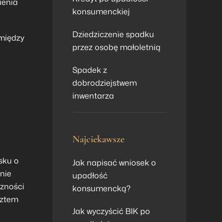
ienia
konsumenckiej
Dziedziczenie spadku
 między
przez osobę małoletnią
Spadek z
dobrodziejstwem
inwentarza
Najciekawsze
sku o
Jak napisać wniosek o
nie
upadłość
czności
konsumencką?
sztem
Jak wyczyścić BIK po