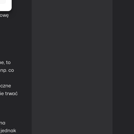
łowę
e, to
 np. co
aczne
ie trwać
lna
 jednak