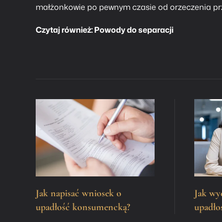
małżonkowie po pewnym czasie od orzeczenia prz
Czytaj również:
Powody do separacji
Jak napisać wniosek o
Jak wy
upadłość konsumencką?
upadło