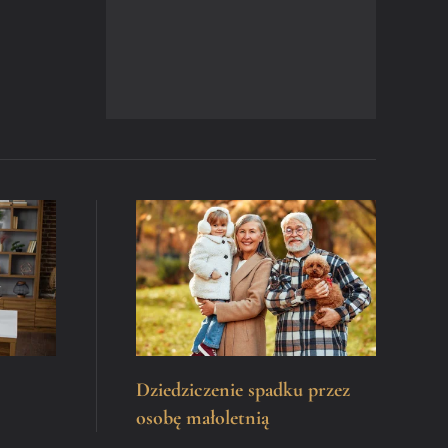
Dziedziczenie spadku przez
osobę małoletnią