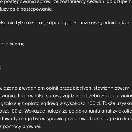
go postępowania sprawi, że zostaniemy wezwani do uzupełn
łuży całe postępowanie.
ka nie tylko o samej separacji, ale może uwzględnić także
mi dziećmi;
;
wiązane z wydaniem opinii przez biegłych, stawiennictwem
ania. Jeżeli w toku sprawy zajdzie potrzeba złożenia wnio
ązało się z opłatą sądową w wysokości 100 zł. Także uzyska
szt 100 zł. Wskazać należy, że po dokonaniu analizy okoli
 dowody mogą być w sprawie przeprowadzone, i z jakim ko
 z pomocy prawnej.