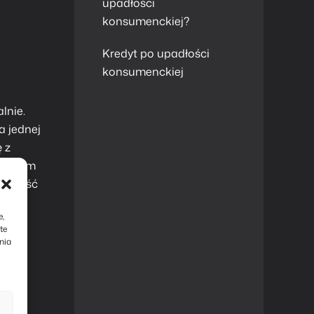
upadłości
konsumenckiej?
Kredyt po upadłości
konsumenckiej
lnie.
a jednej
 z
 dobrym
zynieść
omocy
e,
te
nia