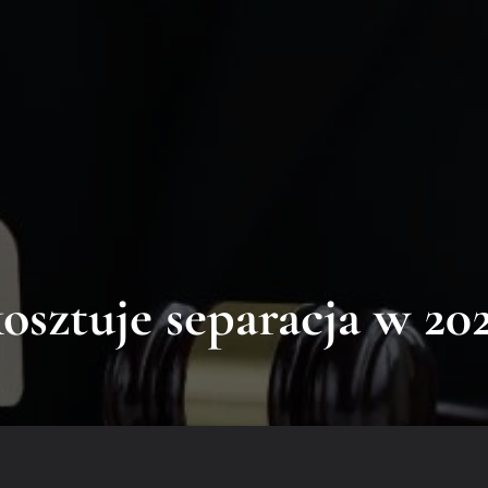
y Ludzie
Zadzwoń do n
w Upadłościowych
Kontakt
696 377 482
kosztuje separacja w 202