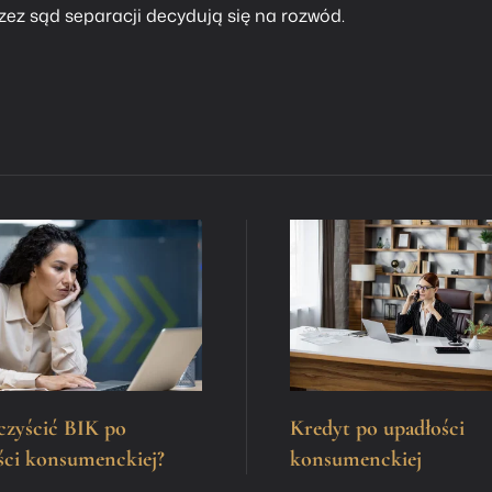
ez sąd separacji decydują się na rozwód.
czyścić BIK po
Kredyt po upadłości
ści konsumenckiej?
konsumenckiej