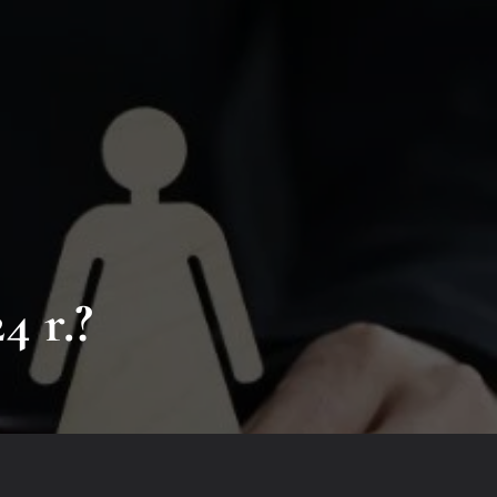
Skontaktuj się z nami
as:
Adres email:
biuro@kancelaria-homines.pl
4 r.?