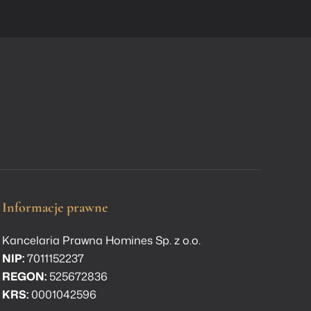
Informacje prawne
Kancelaria Prawna Homines Sp. z o.o.
NIP:
7011152237
REGON:
525672836
KRS:
0001042596