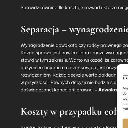
Sprawdź również:
Ile kosztuje rozwód i kto za nieg
Separacja – wynagrodzeni
Wynagrodzenie adwokata czy radcy prawnego za p
Każda sprawa jest bowiem inna i może wymagać w
stawki w tym zakresie. Warto wskazać, że zarówno
dużymi emocjami u małżonków, co jest oczywiście
rozwiązaniem. Każdą decyzję warto dokładnie prz
w przyszłości. Pewnych decyzji nie będzie się bo
Aby
doświadczonej kancelarii prawnej –
Adwokat roz
do 
tec
lub
Koszty w przypadku cofnię
moż
Jeżeli w trakcie postępowania przed sądem pierws