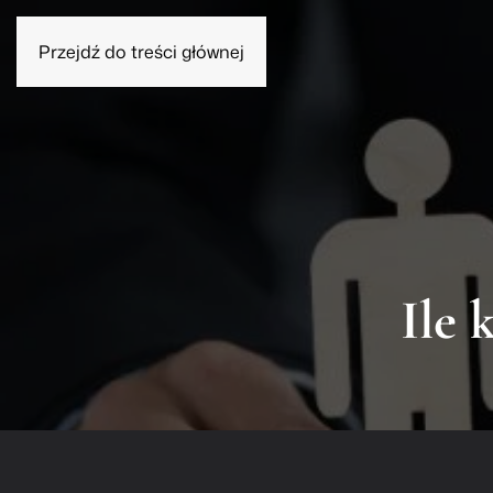
Przejdź do treści głównej
Homines znacz
Usługi
O Kancelarii
Blog
Wykaz Sądó
Ile 