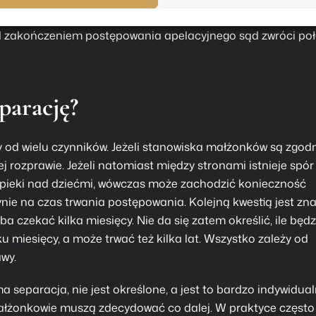
sąd z urzędu zwróci stronie całą uiszczoną opłatę i umorzy
ed zakończeniem postępowania apelacyjnego sąd zwróci po
parację?
 od wielu czynników. Jeżeli stanowiska małżonków są zgodn
 rozprawie. Jeżeli natomiast między stronami istnieje spór
opieki nad dziećmi, wówczas może zachodzić konieczność
nie na czas trwania postępowania. Kolejną kwestią jest zn
 czekać kilka miesięcy. Nie da się zatem określić, ile będz
 miesięcy, a może trwać też kilka lat. Wszystko zależy od
wy.
 separacja, nie jest określone, a jest to bardzo indywidua
małżonkowie muszą zdecydować co dalej. W praktyce często