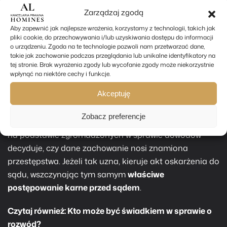
We wszelkich sprawach, w których mamy podejrzenie
Zarządzaj zgodą
fałszywych zeznań, przeprowadzone powinno być
Aby zapewnić jak najlepsze wrażenia, korzystamy z technologii, takich jak
stosowne
postępowanie karne
. W pierwszej kolejności
pliki cookie, do przechowywania i/lub uzyskiwania dostępu do informacji
organy ścigania zawiadamia się o
możliwości
o urządzeniu. Zgoda na te technologie pozwoli nam przetwarzać dane,
takie jak zachowanie podczas przeglądania lub unikalne identyfikatory na
popełnienia przestępstwa
. Zawiadomienie może
tej stronie. Brak wyrażenia zgody lub wycofanie zgody może niekorzystnie
złożyć każdy, najczęściej będzie to jeden z uczestników
wpłynąć na niektóre cechy i funkcje.
postępowania np. strona, czy sędzia.
Akceptuję
Po otrzymaniu zawiadomienia prokurator we
Zobacz preferencje
współpracy z policją wszczyna postępowania, w którym
na podstawie zgromadzonych w sprawie dowodów
decyduje, czy dane zachowanie nosi znamiona
przestępstwa. Jeżeli tak uzna, kieruje akt oskarżenia do
sądu, wszczynając tym samym
właściwe
postępowanie karne przed sądem
.
Czytaj również:
Kto może być świadkiem w sprawie o
rozwód?