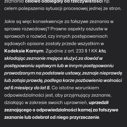
zeznania
celowo odbiegały od rzeczywistości
np.
celem polepszenia sytuacji procesowej jednej ze stron.
Jakie są więc konsekwencje za fałszywe zeznania w
sprawie rozwodowej? Prawne aspekty oszustw w
sprawach o rozwód, czy innych postępowaniach
sądowych opisane zostały przede wszystkim w
Kodeksie Karnym
. Zgodnie z art. 233 § 1 KK
kto,
składając zeznanie mające służyć za dowód w
postępowaniu sądowym lub w innym postępowaniu
prowadzonym na podstawie ustawy, zeznaje nieprawdę
lub zataja prawdę,
podlega karze pozbawienia wolności
od 6 miesięcy do lat 8
.
Co istotne warunkiem
odpowiedzialności jest, aby przyjmujący zeznanie,
działając w zakresie swoich uprawnień,
uprzedził
zeznającego o odpowiedzialności karnej za fałszywe
zeznanie lub odebrał od niego przyrzeczenie
.