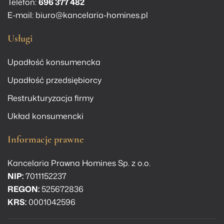
Telefon:
696 377 482
E-mail:
biuro@kancelaria-homines.pl
Usługi
Upadłość konsumencka
Upadłość przedsiębiorcy
Restrukturyzacja firmy
Układ konsumencki
Informacje prawne
Kancelaria Prawna Homines Sp. z o.o.
NIP:
7011152237
REGON:
525672836
KRS:
0001042596