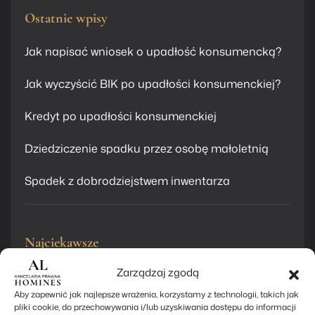
Ostatnie wpisy
Jak napisać wniosek o upadłość konsumencką?
Jak wyczyścić BIK po upadłości konsumenckiej?
Kredyt po upadłości konsumenckiej
Dziedziczenie spadku przez osobę małoletnią
Spadek z dobrodziejstwem inwentarza
Najciekawsze
Zarządzaj zgodą
Jak napisać wniosek o upadłość konsumencką?
Aby zapewnić jak najlepsze wrażenia, korzystamy z technologii, takich jak
Jak wyczyścić BIK po upadłości konsumenckiej?
pliki cookie, do przechowywania i/lub uzyskiwania dostępu do informacji