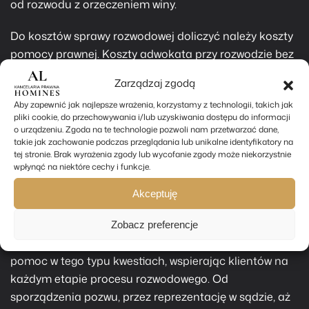
od rozwodu z orzeczeniem winy.
Do kosztów sprawy rozwodowej doliczyć należy koszty
pomocy prawnej. Koszty adwokata przy rozwodzie bez
orzekania o winie najczęściej wiążą się z
Zarządzaj zgodą
wynagrodzeniem ryczałtowym za prowadzenie sprawy
Aby zapewnić jak najlepsze wrażenia, korzystamy z technologii, takich jak
w wysokości do kilku tysięcy złotych netto, w przypadku
pliki cookie, do przechowywania i/lub uzyskiwania dostępu do informacji
rozwodu z orzeczeniem winy koszty są znacznie
o urządzeniu. Zgoda na te technologie pozwoli nam przetwarzać dane,
wyższe. Dodatkowo należy doliczyć wynagrodzenie za
takie jak zachowanie podczas przeglądania lub unikalne identyfikatory na
tej stronie. Brak wyrażenia zgody lub wycofanie zgody może niekorzystnie
stawiennictwo na rozprawie, które z reguły waha się
wpłynąć na niektóre cechy i funkcje.
między 400,00 zł, a 500,00 zł netto.
Akceptuję
Przeczytaj również:
Ile trwa rozwód?
Zobacz preferencje
Kancelaria Prawna
Homines oferuje kompleksową
pomoc w tego typu kwestiach, wspierając klientów na
każdym etapie procesu rozwodowego. Od
sporządzenia pozwu, przez reprezentację w sądzie, aż