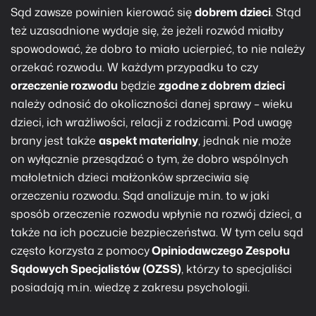
Sąd zawsze powinien kierować się
dobrem dzieci
. Stąd
też uzasadnione wydaje się, że jeżeli rozwód miałby
spowodować, że dobro to miało ucierpieć, to nie należy
orzekać rozwodu. W każdym przypadku to czy
orzeczenie rozwodu
będzie
zgodne z dobrem dzieci
należy odnosić do okoliczności danej sprawy – wieku
dzieci, ich wrażliwości, relacji z rodzicami. Pod uwagę
brany jest także
aspekt materialny
, jednak nie może
on wyłącznie przesądzać o tym, że dobro wspólnych
małoletnich dzieci małżonków sprzeciwia się
orzeczeniu rozwodu. Sąd analizuje m.in. to w jaki
sposób orzeczenie rozwodu wpłynie na rozwój dzieci, a
także na ich poczucie bezpieczeństwa. W tym celu sąd
często korzysta z pomocy
Opiniodawczego Zespołu
Sądowych Specjalistów (OZSS)
, którzy to specjaliści
posiadają m.in. wiedzę z zakresu psychologii.