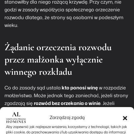
stanowiłby dla niego rażącą krzywdę. Przy czym, nie
godzi w zasady współżycia społecznego orzeczenie
rozwodu dlatego, że strony są osobami w podeszłym
wieku.
Żądanie orzeczenia rozwodu
przez małżonka wyłącznie
winnego rozkładu
Co do zasady sąd ustala
kto ponosi winę
w rozpadzie
małżeństwa. Może jednak tego zaniechać, jeżeli strony
zgadzają się
rozwód bez orzekania o winie
. Jeżeli
rozwodu chce małżonek wyłącznie winny, zaś
Zarządzaj zgodą
małżonek niewinny nie wyraża zgody na rozwód, to sąd
co do zasady rozwodu nie orzeknie. Przyjmuje się
Aby zapewnić jak najlepsze wrażenia, korzystamy z technologii, takich jak
pliki cookie, do przechowywania i/lub uzyskiwania dostępu do informacji