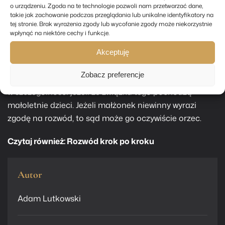
jednak, że sprzeczna z zasadami współżycia
o urządzeniu. Zgoda na te technologie pozwoli nam przetwarzać dane,
społecznego jest odmowa zgody na rozwód, jeżeli
takie jak zachowanie podczas przeglądania lub unikalne identyfikatory na
tej stronie. Brak wyrażenia zgody lub wycofanie zgody może niekorzystnie
małżonek niewinny
kieruje się wyłącznie chęcią
wpłynąć na niektóre cechy i funkcje.
zemsty. Jako przykład sytuacji kiedy mimo
braku
zgody małżonka niewinnego na rozwód
, sąd może go
Akceptuję
orzec można podać również sytuację, w której
Zobacz preferencje
małżonek znajduje się już w innym trwałym związku, a
w szczególności jeżeli ze związku tego pochodzą
małoletnie dzieci. Jeżeli małżonek niewinny wyrazi
zgodę na rozwód, to sąd może go oczywiście orzec.
Czytaj również:
Rozwód krok po kroku
Autor
Adam Lutkowski