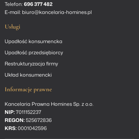
Telefon:
696 377 482
E-mail:
biuro@kancelaria-homines.pl
Usługi
Upadłość konsumencka
Upadłość przedsiębiorcy
Restrukturyzacja firmy
Układ konsumencki
Informacje prawne
Kancelaria Prawna Homines Sp. z o.o.
NIP:
7011152237
REGON:
525672836
KRS:
0001042596